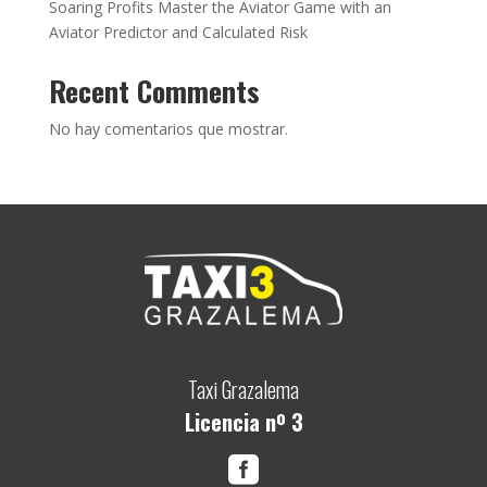
Soaring Profits Master the Aviator Game with an
Aviator Predictor and Calculated Risk
Recent Comments
No hay comentarios que mostrar.
Taxi Grazalema
Licencia nº 3
