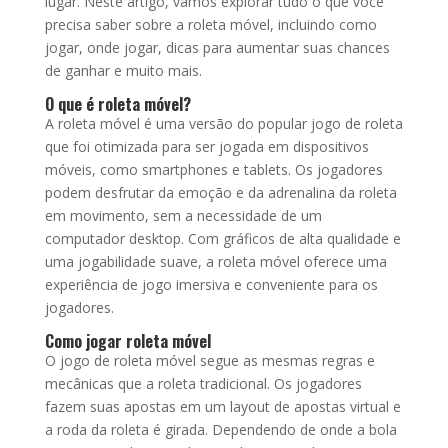
lugar. Neste artigo, vamos explorar tudo o que você
precisa saber sobre a roleta móvel, incluindo
como
jogar, onde jogar, dicas para aumentar suas chances
de ganhar e muito mais.
O que é roleta móvel?
A roleta móvel é uma versão do popular jogo de roleta
que foi otimizada para ser jogada em dispositivos
móveis, como smartphones e tablets. Os jogadores
podem desfrutar da emoção e da adrenalina da roleta
em movimento, sem a necessidade de um
computador desktop. Com gráficos de alta qualidade e
uma jogabilidade suave, a roleta móvel oferece uma
experiência de jogo imersiva e conveniente para os
jogadores.
Como jogar roleta móvel
O jogo de roleta móvel segue as mesmas regras e
mecânicas que a roleta tradicional. Os jogadores
fazem suas apostas em um layout de apostas virtual e
a roda da roleta é girada. Dependendo de onde a bola