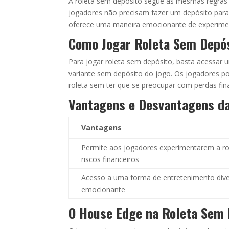
A roleta sem depósito segue as mesmas regras d
jogadores não precisam fazer um depósito para p
oferece uma maneira emocionante de experimenta
Como Jogar Roleta Sem Depó
Para jogar roleta sem depósito, basta acessar 
variante sem depósito do jogo. Os jogadores 
roleta sem ter que se preocupar com perdas fin
Vantagens e Desvantagens da
Vantagens
Permite aos jogadores experimentarem a r
riscos financeiros
Acesso a uma forma de entretenimento dive
emocionante
O House Edge na Roleta Sem 