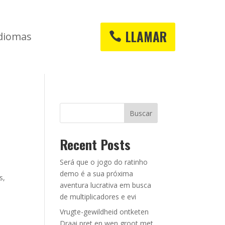
LLAMAR
diomas
Buscar
Recent Posts
Será que o jogo do ratinho
demo é a sua próxima
s,
aventura lucrativa em busca
de multiplicadores e evi
Vrugte-gewildheid ontketen
Draai pret en wen groot met