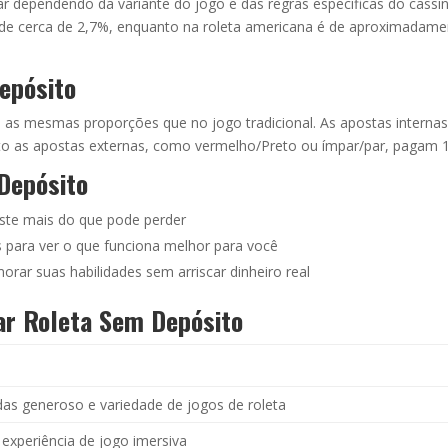
r dependendo da variante do jogo e das regras específicas do cassin
 de cerca de 2,7%, enquanto na roleta americana é de aproximadame
epósito
s mesmas proporções que no jogo tradicional. As apostas internas
o as apostas externas, como vermelho/Preto ou ímpar/par, pagam 1
Depósito
ste mais do que pode perder
s para ver o que funciona melhor para você
orar suas habilidades sem arriscar dinheiro real
ar Roleta Sem Depósito
as generoso e variedade de jogos de roleta
e experiência de jogo imersiva