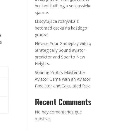
hot hot fruit login se klassieke
sjarme.
Ekscytująca rozrywka z
betonred czeka na każdego
gracza!
a
a
Elevate Your Gameplay with a
Strategically Sound aviator
predictor and Soar to New
Heights.
Soaring Profits Master the
Aviator Game with an Aviator
Predictor and Calculated Risk
Recent Comments
No hay comentarios que
mostrar.