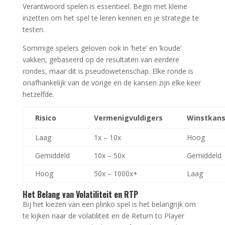
Verantwoord spelen is essentieel. Begin met kleine
inzetten om het spel te leren kennen en je strategie te
testen.
Sommige spelers geloven ook in ‘hete’ en ‘koude’
vakken, gebaseerd op de resultaten van eerdere
rondes, maar dit is pseudowetenschap. Elke ronde is
onafhankelijk van de vorige en de kansen zijn elke keer
hetzelfde.
Risico
Vermenigvuldigers
Winstkan
Laag
1x – 10x
Hoog
Gemiddeld
10x – 50x
Gemiddeld
Hoog
50x – 1000x+
Laag
Het Belang van Volatiliteit en RTP
Bij het kiezen van een plinko spel is het belangrijk om
te kijken naar de volatiliteit en de Return to Player