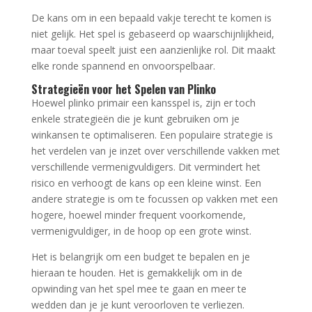
De kans om in een bepaald vakje terecht te komen is
niet gelijk. Het spel is gebaseerd op waarschijnlijkheid,
maar toeval speelt juist een aanzienlijke rol. Dit maakt
elke ronde spannend en onvoorspelbaar.
Strategieën voor het Spelen van Plinko
Hoewel plinko primair een kansspel is, zijn er toch
enkele strategieën die je kunt gebruiken om je
winkansen te optimaliseren. Een populaire strategie is
het verdelen van je inzet over verschillende vakken met
verschillende vermenigvuldigers. Dit vermindert het
risico en verhoogt de kans op een kleine winst. Een
andere strategie is om te focussen op vakken met een
hogere, hoewel minder frequent voorkomende,
vermenigvuldiger, in de hoop op een grote winst.
Het is belangrijk om een budget te bepalen en je
hieraan te houden. Het is gemakkelijk om in de
opwinding van het spel mee te gaan en meer te
wedden dan je je kunt veroorloven te verliezen.