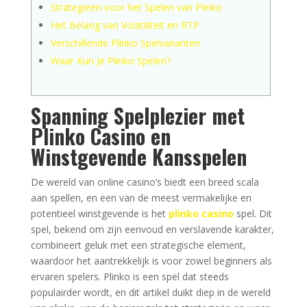
Strategieën voor het Spelen van Plinko
Het Belang van Volatiliteit en RTP
Verschillende Plinko Spelvarianten
Waar Kun Je Plinko Spelen?
Spanning Spelplezier met
Plinko Casino en
Winstgevende Kansspelen
De wereld van online casino’s biedt een breed scala
aan spellen, en een van de meest vermakelijke en
potentieel winstgevende is het
plinko casino
spel. Dit
spel, bekend om zijn eenvoud en verslavende karakter,
combineert geluk met een strategische element,
waardoor het aantrekkelijk is voor zowel beginners als
ervaren spelers. Plinko is een spel dat steeds
populairder wordt, en dit artikel duikt diep in de wereld