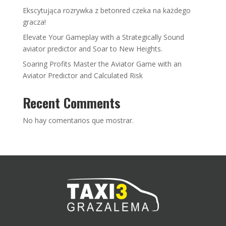
Ekscytująca rozrywka z betonred czeka na każdego
gracza!
Elevate Your Gameplay with a Strategically Sound
aviator predictor and Soar to New Heights.
Soaring Profits Master the Aviator Game with an
Aviator Predictor and Calculated Risk
Recent Comments
No hay comentarios que mostrar.