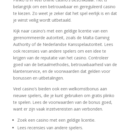
belangrijk om een betrouwbaar en gereguleerd casino
te kiezen. Zo weet je zeker dat het spel eerlijk is en dat
je winst veilig wordt uitbetaald.
Kijk naar casino’s met een geldige licentie van een
gerenommeerde autoriteit, zoals de Malta Gaming
Authority of de Nederlandse Kansspelautoriteit. Lees
ook recensies van andere spelers om een idee te
krijgen van de reputatie van het casino. Controleer
goed van de betaalmethodes, betrouwbaarheid van de
klantenservice, en de voorwaarden dat gelden voor
bonussen en uitbetalingen.
Veel casino’s bieden ook een welkomstbonus aan
nieuwe spelers, die je kunt gebruiken om gratis plinko
te spelen. Lees de voorwaarden van de bonus goed,
want er zijn vaak inzetvereisten aan verbonden.
Zoek een casino met een geldige licentie.
Lees recensies van andere spelers.