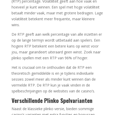
(RTP) percentage. Volatiliteit geeft aan hoe vaak en
hoeveel je kunt winnen. Een spel met hoge volatiliteit
betaalt minder vaak, maar met grotere bedragen. Lage
volatiliteit betekent meer frequente, maar kleinere
wins.
De RTP geeft aan welk percentage van alle inzetten er
op de lange termijn wordt uitbetaald aan spelers. Een
hogere RTP betekent een betere kans op winst voor
jou, maar garandeert uiteraard geen winst. Zoek naar
plinko spellen met een RTP van 96% of hoger.
Het is cruciaal om te onthouden dat de RTP een
theoretisch gemiddelde is en je tijdens individuele
sessies zowel meer als minder kunt winnen dan de
vermelde RTP. De RTP kun je vaak vinden in de
spelbeschrijvingen op de websites van de casino’s.
Verschillende Plinko Spelvarianten
Naast de klassieke plinko versie, bieden sommige
casino’s varianten met extra functies en bonussen.