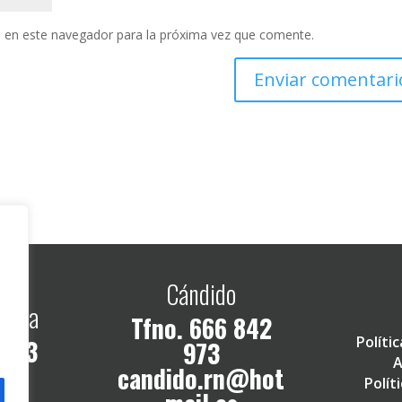
 en este navegador para la próxima vez que comente.
Cándido
alema
Tfno.
666 842
Políti
nº 3
973
A
candido.rn@hot
Polít