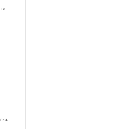
йти
е
и
пки.