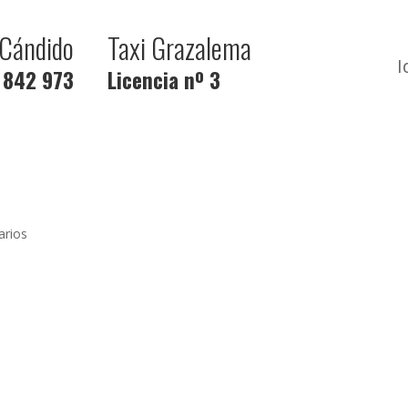
Cándido
Taxi Grazalema
I
 842 973
Licencia nº 3
arios