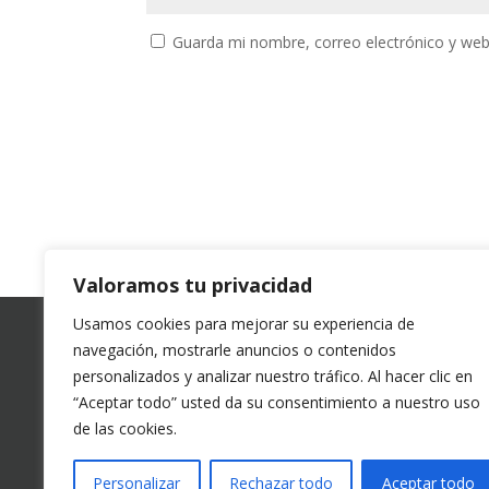
Guarda mi nombre, correo electrónico y web
Valoramos tu privacidad
Usamos cookies para mejorar su experiencia de
navegación, mostrarle anuncios o contenidos
Taxi Graz
personalizados y analizar nuestro tráfico. Al hacer clic en
“Aceptar todo” usted da su consentimiento a nuestro uso
Licencia 
de las cookies.

Personalizar
Rechazar todo
Aceptar todo