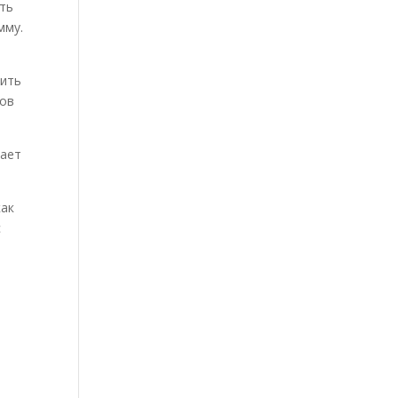
ть
мму.
тить
тов
лает
как
с